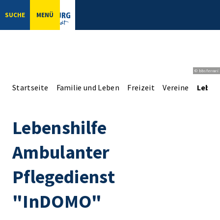
SUCHE
MENÜ
© bbsferrari
Startseite
Familie und Leben
Freizeit
Vereine
Leben
Lebenshilfe
Ambulanter
Pflegedienst
"InDOMO"