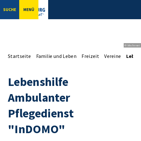
SUCHE
MENÜ
© bbsferrari
Startseite
Familie und Leben
Freizeit
Vereine
Leben
Lebenshilfe
Ambulanter
Pflegedienst
"InDOMO"