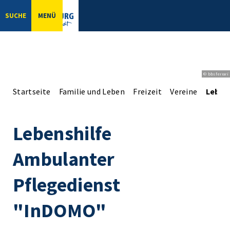
SUCHE
MENÜ
© bbsferrari
Startseite
Familie und Leben
Freizeit
Vereine
Leben
Lebenshilfe
Ambulanter
Pflegedienst
"InDOMO"