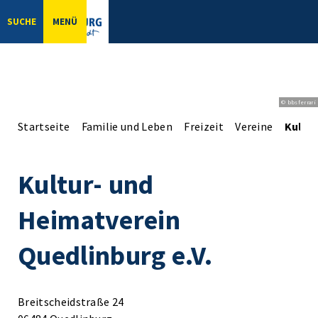
SUCHE
MENÜ
© bbsferrari
Startseite
Familie und Leben
Freizeit
Vereine
Kultur
Kultur- und
Heimatverein
Quedlinburg e.V.
Breitscheidstraße 24