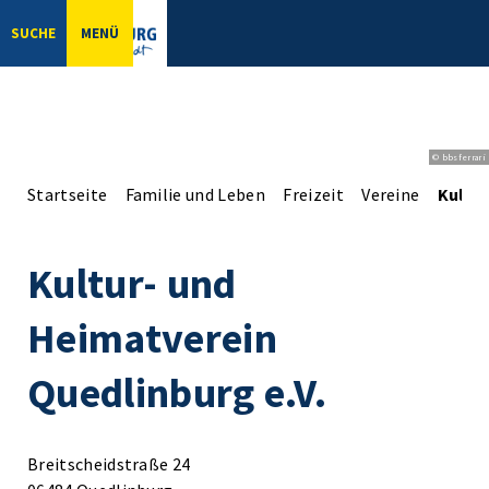
SUCHE
MENÜ
© bbsferrari
Startseite
Familie und Leben
Freizeit
Vereine
Kultur
Kultur- und
Heimatverein
Quedlinburg e.V.
Breitscheidstraße 24