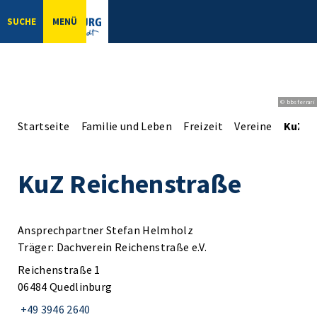
SUCHE
MENÜ
© bbsferrari
Startseite
Familie und Leben
Freizeit
Vereine
KuZ R
KuZ Reichenstraße
Ansprechpartner Stefan Helmholz
Träger: Dachverein Reichenstraße e.V.
Reichenstraße 1
06484 Quedlinburg
+49 3946 2640