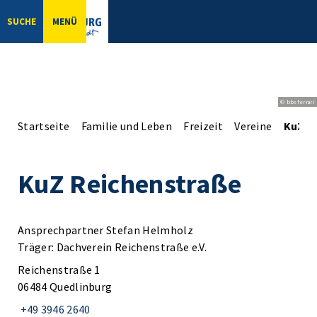
SUCHE
MENÜ
© bbsferrari
Startseite
Familie und Leben
Freizeit
Vereine
KuZ R
KuZ Reichenstraße
Ansprechpartner Stefan Helmholz
Träger: Dachverein Reichenstraße e.V.
Reichenstraße 1
06484 Quedlinburg
+49 3946 2640