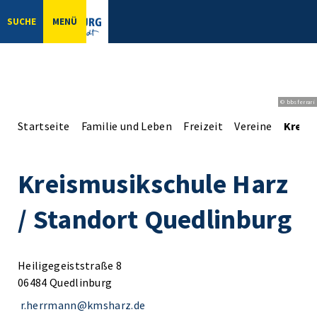
SUCHE
MENÜ
© bbsferrari
Startseite
Familie und Leben
Freizeit
Vereine
Kreis
Kreismusikschule Harz
/ Standort Quedlinburg
Heiligegeiststraße 8
06484 Quedlinburg
r.herrmann@kmsharz.de