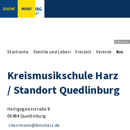
SUCHE
MENÜ
© bbsferrari
Startseite
Familie und Leben
Freizeit
Vereine
Kreis
Kreismusikschule Harz
/ Standort Quedlinburg
Heiligegeiststraße 8
06484 Quedlinburg
r.herrmann@kmsharz.de