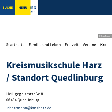
SUCHE
MENÜ
© bbsferrari
Startseite
Familie und Leben
Freizeit
Vereine
Kreis
Kreismusikschule Harz
/ Standort Quedlinburg
Heiligegeiststraße 8
06484 Quedlinburg
r.herrmann@kmsharz.de