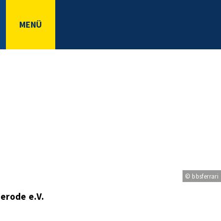
MENÜ
© bbsferrari
erode e.V.