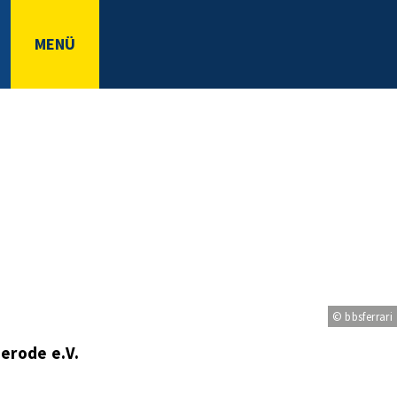
MENÜ
© bbsferrari
erode e.V.