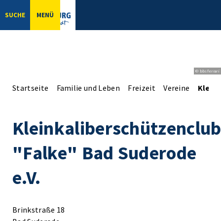
SUCHE
MENÜ
© bbsferrari
Startseite
Familie und Leben
Freizeit
Vereine
Kleink
Kleinkaliberschützenclu
"Falke" Bad Suderode
e.V.
Brinkstraße 18