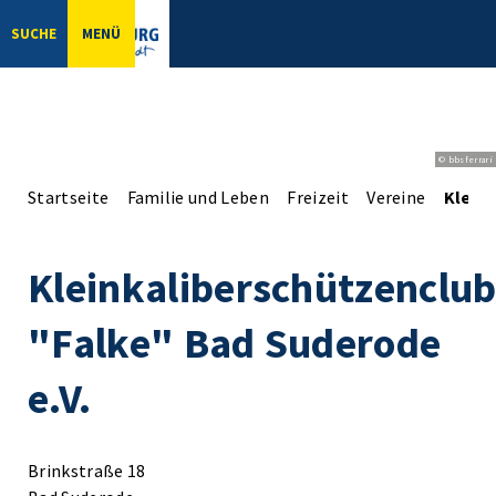
SUCHE
MENÜ
© bbsferrari
Startseite
Familie und Leben
Freizeit
Vereine
Kleink
Kleinkaliberschützenclu
"Falke" Bad Suderode
e.V.
Brinkstraße 18