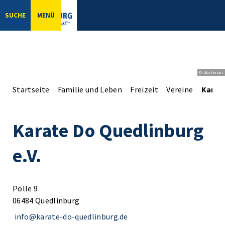
SUCHE
MENÜ
© bbsferrari
Startseite
Familie und Leben
Freizeit
Vereine
Karate
Karate Do Quedlinburg
e.V.
Pölle 9
06484 Quedlinburg
info@karate-do-quedlinburg.de