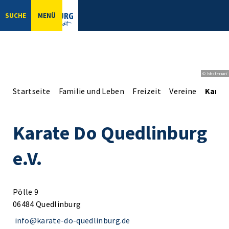
SUCHE
MENÜ
© bbsferrari
Startseite
Familie und Leben
Freizeit
Vereine
Karate
Karate Do Quedlinburg
e.V.
Pölle 9
06484 Quedlinburg
info@karate-do-quedlinburg.de