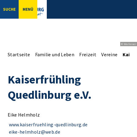
SUCHE
MENÜ
© bbsferrari
Startseite
Familie und Leben
Freizeit
Vereine
Kaiser
Kaiserfrühling
Quedlinburg e.V.
Eike Helmholz
www.kaiserfruehling-quedlinburg.de
eike-helmholz@web.de