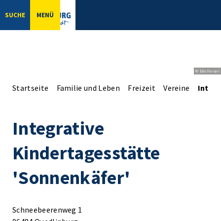
SUCHE
MENÜ
© bbsferrari
Startseite
Familie und Leben
Freizeit
Vereine
Integ
Integrative
Kindertagesstätte
'Sonnenkäfer'
Schneebeerenweg 1