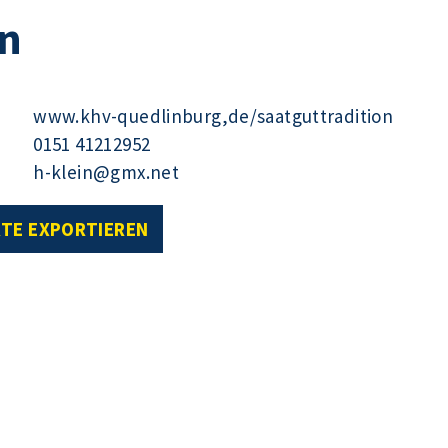
on
www.khv-quedlinburg,de/saatguttradition
0151 41212952
h-klein@gmx.net
RTE EXPORTIEREN