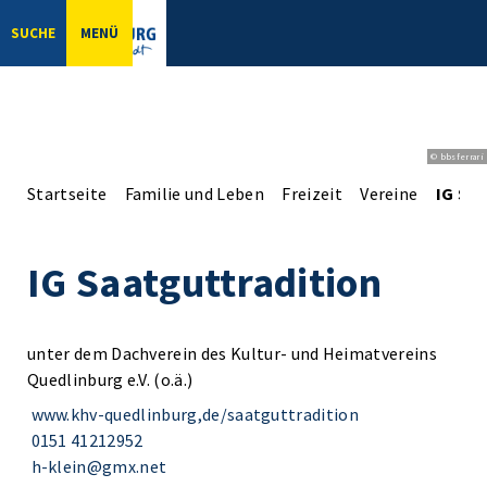
SUCHE
MENÜ
© bbsferrari
Startseite
Familie und Leben
Freizeit
Vereine
IG Sa
IG Saatguttradition
unter dem Dachverein des Kultur- und Heimatvereins
Quedlinburg e.V. (o.ä.)
www.khv-quedlinburg,de/saatguttradition
0151 41212952
h-klein@gmx.net