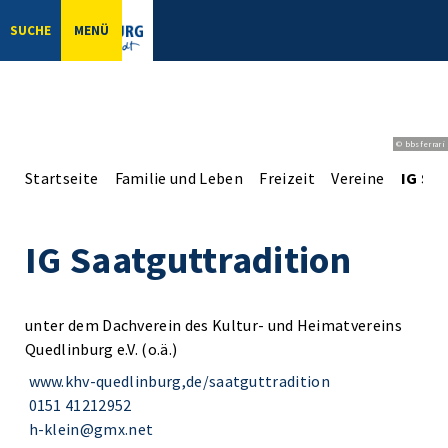
SUCHE
MENÜ
© bbsferrari
Startseite
Familie und Leben
Freizeit
Vereine
IG Sa
IG Saatguttradition
unter dem Dachverein des Kultur- und Heimatvereins
Quedlinburg e.V. (o.ä.)
www.khv-quedlinburg,de/saatguttradition
0151 41212952
h-klein@gmx.net