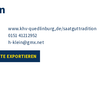
on
www.khv-quedlinburg,de/saatguttradition
0151 41212952
h-klein@gmx.net
RTE EXPORTIEREN