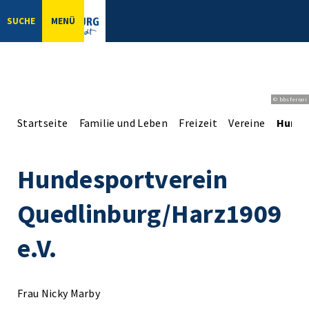
SUCHE
MENÜ
© bbsferrari
Startseite
Familie und Leben
Freizeit
Vereine
Hunde
Hundesportverein
Quedlinburg/Harz1909
e.V.
Frau Nicky Marby