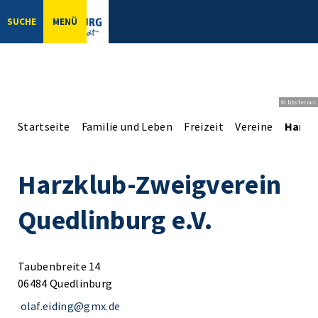
SUCHE
MENÜ
© bbsferrari
Startseite
Familie und Leben
Freizeit
Vereine
Harzk
Harzklub-Zweigverein
Quedlinburg e.V.
Taubenbreite 14
06484 Quedlinburg
olaf.eiding@gmx.de