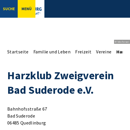
SUCHE
MENÜ
© bbsferrari
Startseite
Familie und Leben
Freizeit
Vereine
Harzk
Harzklub Zweigverein
Bad Suderode e.V.
Bahnhofsstraße 67
Bad Suderode
06485 Quedlinburg