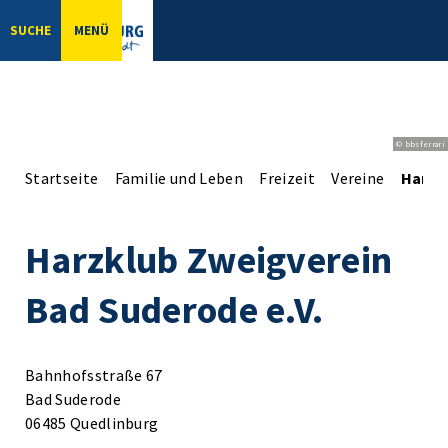
SUCHE
MENÜ
© bbsferrari
Startseite
Familie und Leben
Freizeit
Vereine
Harzk
Harzklub Zweigverein
Bad Suderode e.V.
Bahnhofsstraße 67
Bad Suderode
06485 Quedlinburg