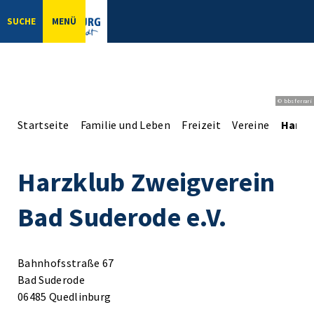
SUCHE
MENÜ
© bbsferrari
Startseite
Familie und Leben
Freizeit
Vereine
Harzk
Harzklub Zweigverein
Bad Suderode e.V.
Bahnhofsstraße 67
Bad Suderode
06485 Quedlinburg