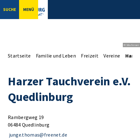
SUCHE
MENÜ
© bbsferrari
Startseite
Familie und Leben
Freizeit
Vereine
Harzer
Harzer Tauchverein e.V.
Quedlinburg
Rambergweg 19
06484 Quedlinburg
junge.thomas@freenet.de