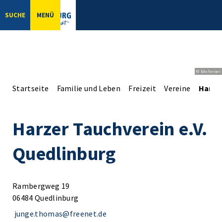
SUCHE
MENÜ
© bbsferrari
Startseite
Familie und Leben
Freizeit
Vereine
Harzer
Harzer Tauchverein e.V.
Quedlinburg
Rambergweg 19
06484 Quedlinburg
junge.thomas@freenet.de