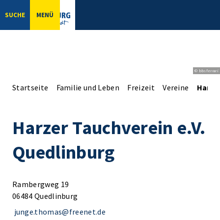
SUCHE
MENÜ
© bbsferrari
Startseite
Familie und Leben
Freizeit
Vereine
Harzer
Harzer Tauchverein e.V.
Quedlinburg
Rambergweg 19
06484 Quedlinburg
junge.thomas@freenet.de