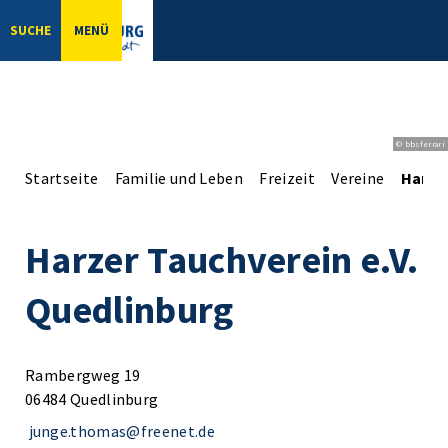
SUCHE
MENÜ
© bbsferrari
Startseite
Familie und Leben
Freizeit
Vereine
Harzer
Harzer Tauchverein e.V.
Quedlinburg
Rambergweg 19
06484 Quedlinburg
junge.thomas@freenet.de