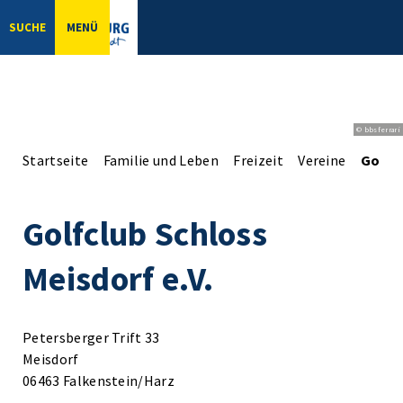
SUCHE
MENÜ
© bbsferrari
Startseite
Familie und Leben
Freizeit
Vereine
Golfcl
Golfclub Schloss
Meisdorf e.V.
Petersberger Trift 33
Meisdorf
06463 Falkenstein/Harz