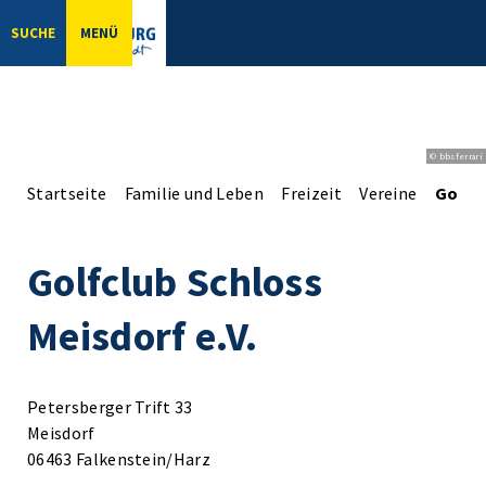
SUCHE
MENÜ
© bbsferrari
Startseite
Familie und Leben
Freizeit
Vereine
Golfcl
Golfclub Schloss
Meisdorf e.V.
Petersberger Trift 33
Meisdorf
06463 Falkenstein/Harz