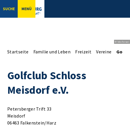
SUCHE
MENÜ
© bbsferrari
Startseite
Familie und Leben
Freizeit
Vereine
Golfcl
Golfclub Schloss
Meisdorf e.V.
Petersberger Trift 33
Meisdorf
06463 Falkenstein/Harz