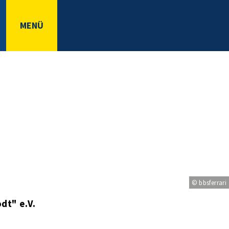
MENÜ
© bbsferrari
dt" e.V.