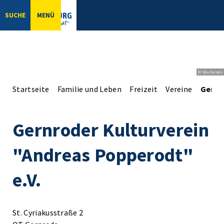
SUCHE
MENÜ
© bbsferrari
Startseite
Familie und Leben
Freizeit
Vereine
Gernr
Gernroder Kulturverein
"Andreas Popperodt"
e.V.
St. Cyriakusstraße 2