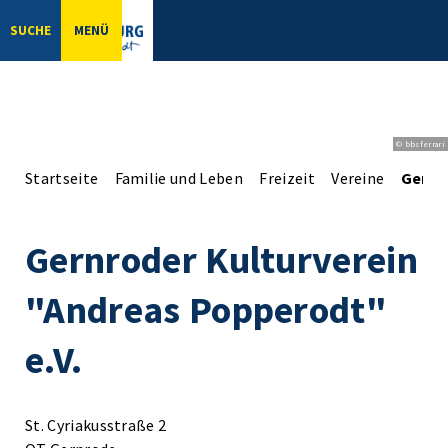
SUCHE
MENÜ
© bbsferrari
Startseite
Familie und Leben
Freizeit
Vereine
Gernr
Gernroder Kulturverein
"Andreas Popperodt"
e.V.
St. Cyriakusstraße 2