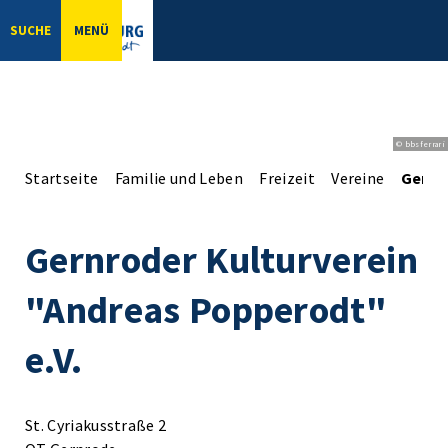
SUCHE
MENÜ
© bbsferrari
Startseite
Familie und Leben
Freizeit
Vereine
Gernr
Gernroder Kulturverein
"Andreas Popperodt"
e.V.
St. Cyriakusstraße 2