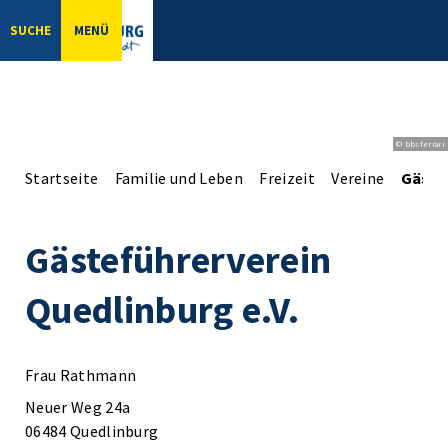
SUCHE
MENÜ
© bbsferrari
Startseite
Familie und Leben
Freizeit
Vereine
Gästef
Gästeführerverein
Quedlinburg e.V.
Frau Rathmann
Neuer Weg 24a
06484 Quedlinburg