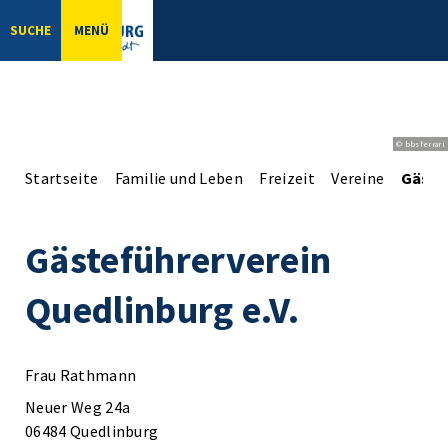
SUCHE
MENÜ
© bbsferrari
Startseite
Familie und Leben
Freizeit
Vereine
Gästef
Gästeführerverein
Quedlinburg e.V.
Frau Rathmann
Neuer Weg 24a
06484 Quedlinburg