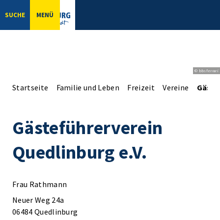
SUCHE
MENÜ
© bbsferrari
Startseite
Familie und Leben
Freizeit
Vereine
Gästef
Gästeführerverein
Quedlinburg e.V.
Frau Rathmann
Neuer Weg 24a
06484 Quedlinburg