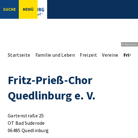
SUCHE
MENÜ
© bbsferrari
Startseite
Familie und Leben
Freizeit
Vereine
Fritz-
Fritz-Prieß-Chor
Quedlinburg e. V.
Gartenstraße 25
OT Bad Suderode
06485 Quedlinburg