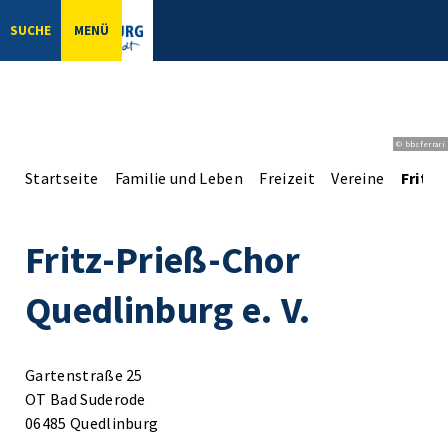
SUCHE
MENÜ
© bbsferrari
Startseite
Familie und Leben
Freizeit
Vereine
Fritz-
Fritz-Prieß-Chor
Quedlinburg e. V.
Gartenstraße 25
OT Bad Suderode
06485 Quedlinburg