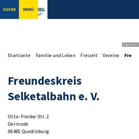
SUCHE
MENÜ
© bbsferrari
Startseite
Familie und Leben
Freizeit
Vereine
Freund
Freundeskreis
Selketalbahn e. V.
Otto-Franke-Str. 2
Gernrode
06485 Quedlinburg