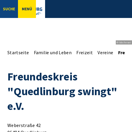
SUCHE
MENÜ
© bbsferrari
Startseite
Familie und Leben
Freizeit
Vereine
Freund
Freundeskreis
"Quedlinburg swingt"
e.V.
Weberstraße 42