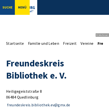
SUCHE
MENÜ
© bbsferrari
Startseite
Familie und Leben
Freizeit
Vereine
Freund
Freundeskreis
Bibliothek e. V.
Heiligegeiststraße 8
06484 Quedlinburg
freundeskreis.bibliothek.ev@gmx.de