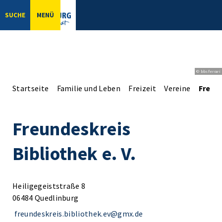
SUCHE
MENÜ
© bbsferrari
Startseite
Familie und Leben
Freizeit
Vereine
Freund
Freundeskreis
Bibliothek e. V.
Heiligegeiststraße 8
06484 Quedlinburg
freundeskreis.bibliothek.ev@gmx.de