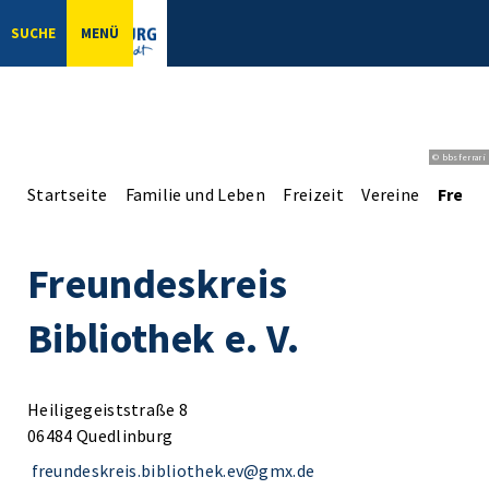
SUCHE
MENÜ
© bbsferrari
Startseite
Familie und Leben
Freizeit
Vereine
Freund
Freundeskreis
Bibliothek e. V.
Heiligegeiststraße 8
06484 Quedlinburg
freundeskreis.bibliothek.ev@gmx.de