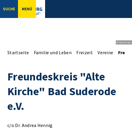
SUCHE
MENÜ
© bbsferrari
Startseite
Familie und Leben
Freizeit
Vereine
Freund
Freundeskreis "Alte
Kirche" Bad Suderode
e.V.
c/o Dr. Andrea Hennig