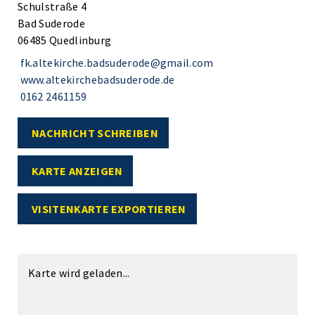
Schulstraße 4
Bad Suderode
06485 Quedlinburg
fk.altekirche.badsuderode@gmail.com
www.altekirchebadsuderode.de
0162 2461159
NACHRICHT SCHREIBEN
KARTE ANZEIGEN
VISITENKARTE EXPORTIEREN
Karte wird geladen...