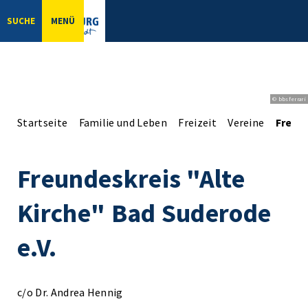
SUCHE
MENÜ
© bbsferrari
Startseite
Familie und Leben
Freizeit
Vereine
Freund
Freundeskreis "Alte
Kirche" Bad Suderode
e.V.
c/o Dr. Andrea Hennig