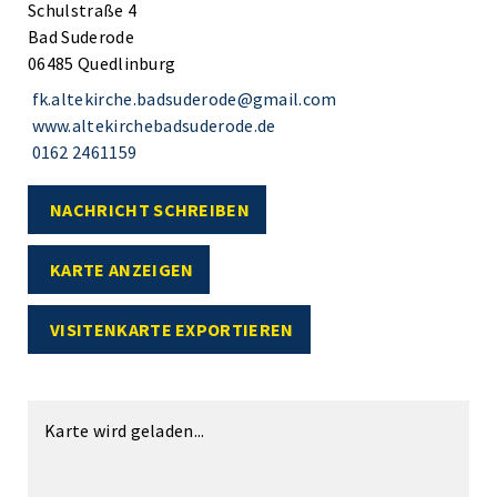
Schulstraße 4
Bad Suderode
06485 Quedlinburg
fk.altekirche.badsuderode@gmail.com
www.altekirchebadsuderode.de
0162 2461159
NACHRICHT SCHREIBEN
KARTE ANZEIGEN
VISITENKARTE EXPORTIEREN
Karte wird geladen...